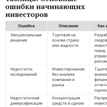
ошибки начинающих
инвесторов
Ошибка
Описание
Как
Эмоциональные
Торговля на
Разра
решения
основе страха
следо
или жадности
инвес
плану,
управ
риска
Недостаток
Инвестирование
Тщате
исследований
без анализа
анали
компании и
финан
рынка
отчетн
оценк
Недостаточная
Концентрация
Распр
диверсификация
средств в одном
инвес