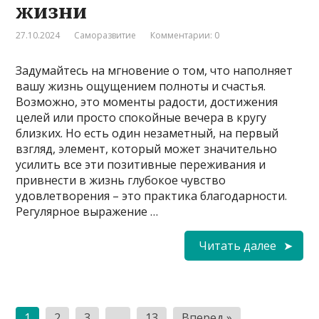
жизни
27.10.2024
Саморазвитие
Комментарии: 0
Задумайтесь на мгновение о том, что наполняет
вашу жизнь ощущением полноты и счастья.
Возможно, это моменты радости, достижения
целей или просто спокойные вечера в кругу
близких. Но есть один незаметный, на первый
взгляд, элемент, который может значительно
усилить все эти позитивные переживания и
привнести в жизнь глубокое чувство
удовлетворения – это практика благодарности.
Регулярное выражение …
Читать далее
Пагинация
1
2
3
…
13
Вперед »