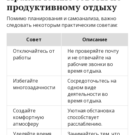
продуктивному отдыху
Помимо планирования и самоанализа, важно
следовать некоторым практическим советам:
Совет
Описание
Отключайтесь от
Не проверяйте почту
работы
и не отвечайте на
рабочие звонки во
время отдыха.
Избегайте
Сосредоточьтесь на
многозадачности
одном виде
деятельности во
время отдыха.
Создайте
Уютная обстановка
комфортную
способствует
атмосферу
расслаблению.
Уделяйте время
Занимайтесь тем, что