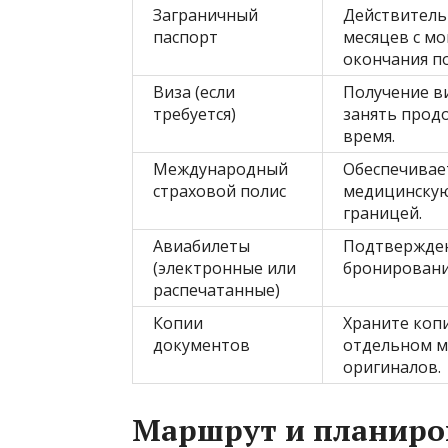
Заграничный
Действитель
паспорт
месяцев с м
окончания п
Виза (если
Получение в
требуется)
занять прод
время.
Международный
Обеспечивае
страховой полис
медицинску
границей.
Авиабилеты
Подтвержде
(электронные или
бронировани
распечатанные)
Копии
Храните коп
документов
отдельном м
оригиналов.
Маршрут и планиро