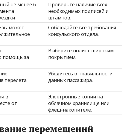
ный не менее 6
Проверьте наличие всех
омента
необходимых подписей и
оездки
штампов.
изы может
Соблюдайте все требования
олжительное
консульского отдела.
т
Выберите полис с широким
ю помощь за
покрытием.
ние
Убедитесь в правильности
я перелета
данных пассажира.
ии в
Электронные копии на
есте от
облачном хранилище или
флеш-накопителе.
вание перемещений