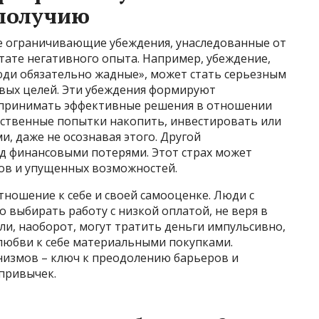
получию
бе ограничивающие убеждения, унаследованные от
тате негативного опыта. Например, убеждение,
 люди обязательно жадные», может стать серьезным
вых целей. Эти убеждения формируют
 принимать эффективные решения в отношении
ственные попытки накопить, инвестировать или
и, даже не осознавая этого. Другой
ед финансовыми потерями. Этот страх может
ков и упущенных возможностей.
ношение к себе и своей самооценке. Люди с
 выбирать работу с низкой оплатой, не веря в
ли, наоборот, могут тратить деньги импульсивно,
любви к себе материальными покупками.
низмов – ключ к преодолению барьеров и
привычек.