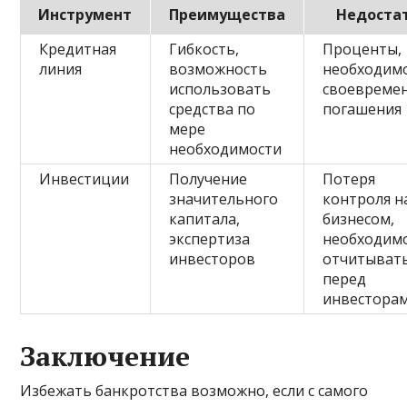
Инструмент
Преимущества
Недоста
Кредитная
Гибкость,
Проценты,
линия
возможность
необходим
использовать
своевреме
средства по
погашения
мере
необходимости
Инвестиции
Получение
Потеря
значительного
контроля н
капитала,
бизнесом,
экспертиза
необходим
инвесторов
отчитыват
перед
инвестора
Заключение
Избежать банкротства возможно, если с самого