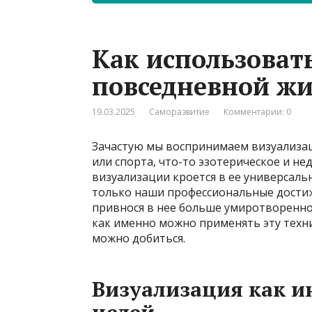
Как использоват
повседневной ж
19.03.2025
Саморазвитие
Комментарии: 0
Зачастую мы воспринимаем визуализац
или спорта, что-то эзотерическое и н
визуализации кроется в ее универсаль
только наши профессиональные достиж
привнося в нее больше умиротвореннос
как именно можно применять эту техни
можно добиться.
Визуализация как 
целей