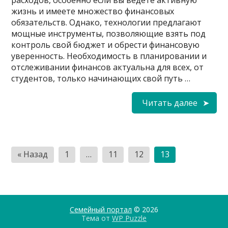
жизнь и имеете множество финансовых
обязательств. Однако, технологии предлагают
мощные инструменты, позволяющие взять под
контроль свой бюджет и обрести финансовую
уверенность. Необходимость в планировании и
отслеживании финансов актуальна для всех, от
студентов, только начинающих свой путь …
Читать далее
Пагинация
« Назад
1
…
11
12
13
записей
Семейный портал
© 2026
Тема от
WP Puzzle