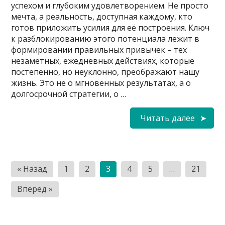
успехом и глубоким удовлетворением. Не просто
мечта, а реальность, доступная каждому, кто
готов приложить усилия для её построения. Ключ
к разблокированию этого потенциала лежит в
формировании правильных привычек – тех
незаметных, ежедневных действиях, которые
постепенно, но неуклонно, преображают нашу
жизнь. Это не о мгновенных результатах, а о
долгосрочной стратегии, о …
Читать далее
Пагинация
« Назад
1
2
3
4
5
…
21
записей
Вперед »