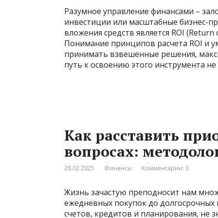
Разумное управление финансами – зало
инвестиции или масштабные бизнес-п
вложения средств является ROI (Return
Понимание принципов расчета ROI и у
принимать взвешенные решения, макси
путь к освоению этого инструмента не 
Как расставить при
вопросах: методоло
28.02.2025
Финансы
Комментарии: 0
Жизнь зачастую преподносит нам множ
ежедневных покупок до долгосрочных 
счетов, кредитов и планирования, не з