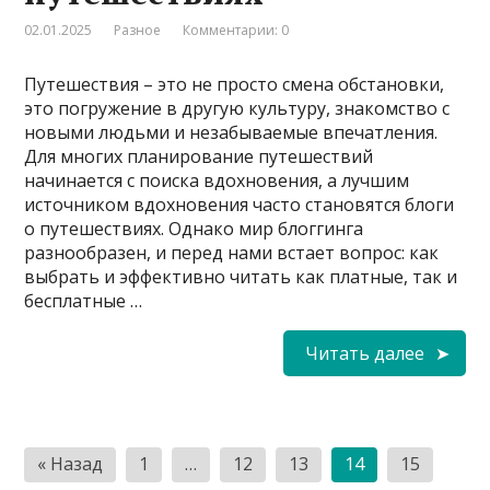
02.01.2025
Разное
Комментарии: 0
Путешествия – это не просто смена обстановки,
это погружение в другую культуру, знакомство с
новыми людьми и незабываемые впечатления.
Для многих планирование путешествий
начинается с поиска вдохновения, а лучшим
источником вдохновения часто становятся блоги
о путешествиях. Однако мир блоггинга
разнообразен, и перед нами встает вопрос: как
выбрать и эффективно читать как платные, так и
бесплатные …
Читать далее
Пагинация
« Назад
1
…
12
13
14
15